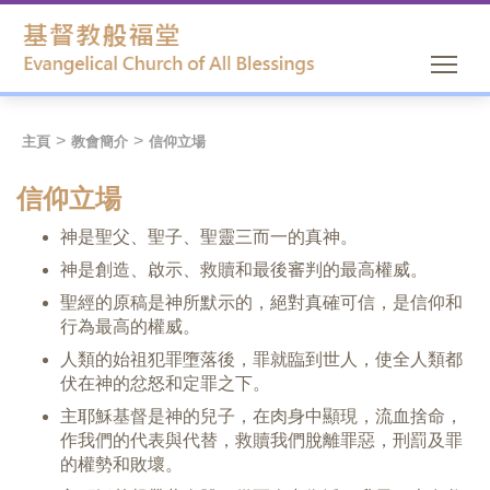
主頁
教會簡介
信仰立場
信仰立場
神是聖父、聖子、聖靈三而一的真神。
神是創造、啟示、救贖和最後審判的最高權威。
聖經的原稿是神所默示的，絕對真確可信，是信仰和
行為最高的權威。
人類的始祖犯罪墮落後，罪就臨到世人，使全人類都
伏在神的忿怒和定罪之下。
主耶穌基督是神的兒子，在肉身中顯現，流血捨命，
作我們的代表與代替，救贖我們脫離罪惡，刑罰及罪
的權勢和敗壞。