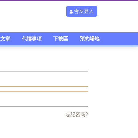
會友登入
及文章
代禱事項
下載區
預約場地
忘記密碼?