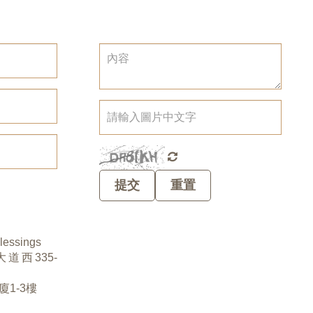
提交
重置
Blessings
道西335-
1-3樓