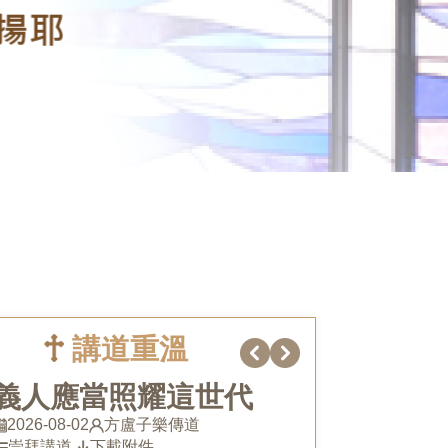
講道重溫
義人應當照耀這世代
2026-08-02
方盧子樂傳道
崇拜講道
下載附件