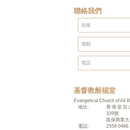
聯絡我們
基督教般福堂
Evangelical Church of All 
地址:
香港皇后大
339號
崑保商業大廈
電話:
2559-0466