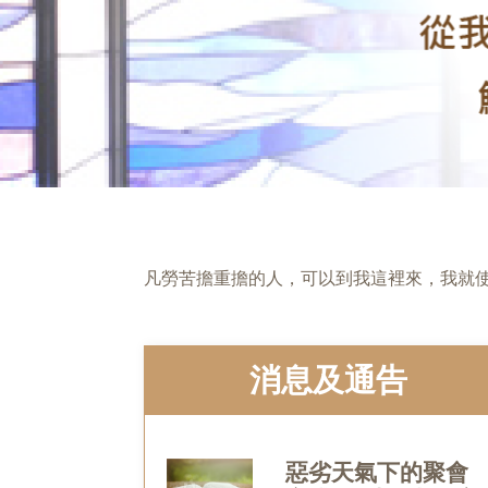
‬‬‬‬‬‬‬‬‬‬‬‬‬‬‬‬‬凡勞苦擔重擔的人，可以到我這裡
消息及通告
惡劣天氣下的聚會