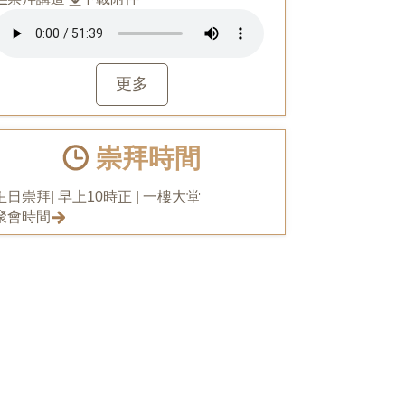
更多
崇拜時間
主日崇拜| 早上10時正 | 一樓大堂
聚會時間