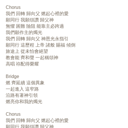
Chorus
我們 回轉 歸向父 燃起心裡的愛
願同行 我願頌讚 歸父神
無懼 困難 險阻 能靠主必跨過
我們願作主的燭光
我們 回轉 歸向父 神恩光永指引
願同行 這歷程 上帝 諸般 賜福 傾倒
旅途上 從未怕會絕望
教會能 齊和聲 一起稱頌神
高唱 祢配得榮耀
Bridge
燃 齊延續 這個異象
一起進入 這窄路
沿路有著神引領
燃亮你和我的燭光
Chorus
我們 回轉 歸向父 燃起心裡的愛
願同行 我願頌讚 歸父神