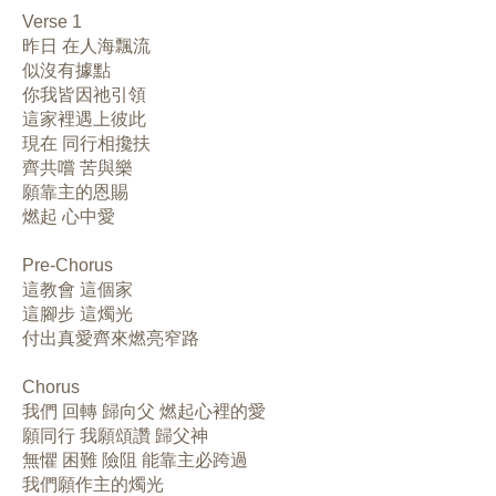
Verse 1
昨日 在人海飄流
似沒有據點
你我皆因祂引領
這家裡遇上彼此
現在 同行相攙扶
齊共嚐 苦與樂
願靠主的恩賜
燃起 心中愛
Pre-Chorus
這教會 這個家
這腳步 這燭光
付出真愛齊來燃亮窄路
Chorus
我們 回轉 歸向父 燃起心裡的愛
願同行 我願頌讚 歸父神
無懼 困難 險阻 能靠主必跨過
我們願作主的燭光