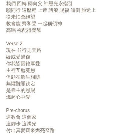
我們 回轉 歸向父 神恩光永指引
願同行 這歷程 上帝 諸般 賜福 傾倒 旅途上
從未怕會絕望
教會能 齊和聲 一起稱頌神
高唱 祢配得榮耀
Verse 2
現在 並行走天路
縱或受過傷
你我皆因祂厚愛
主裡互勉寬恕
但願在餘生相隨
無懼難關跌宕
是靠主的恩賜
燃起心中愛
Pre-chorus
這教會 這個家
這腳步 這燭光
付出真愛齊來燃亮窄路