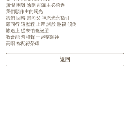
無懼 困難 險阻 能靠主必跨過
我們願作主的燭光
我們 回轉 歸向父 神恩光永指引
願同行 這歷程 上帝 諸般 賜福 傾倒
旅途上 從未怕會絕望
教會能 齊和聲 一起稱頌神
高唱 祢配得榮耀
返回